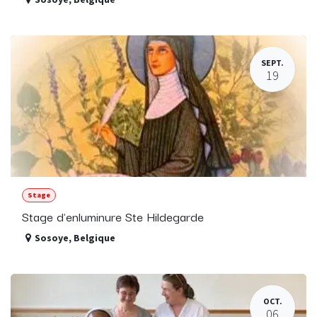
SEPT.
19
Stage
Stage d'enluminure Ste Hildegarde
Sosoye
,
Belgique
OCT.
06