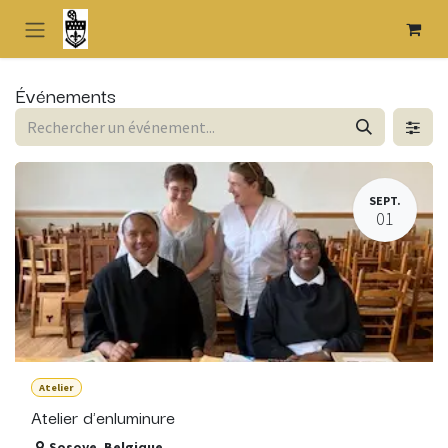
Se rendre au contenu
Événements
SEPT.
01
Atelier
Atelier d'enluminure
Sosoye
,
Belgique