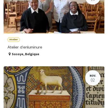
Atelier
Atelier d'enluminure
Sosoye
,
Belgique
NOV.
02