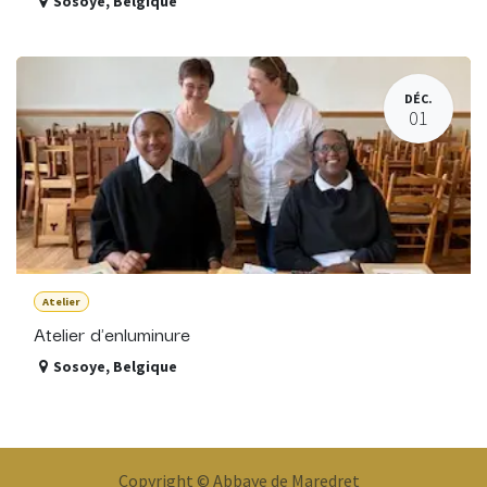
Sosoye
,
Belgique
DÉC.
01
Atelier
Atelier d'enluminure
Sosoye
,
Belgique
Copyright © Abbaye de Maredret