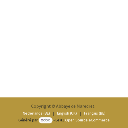
Copyright © Abbaye de Maredret
Nederlands (BE)
|
English (UK)
|
Français (BE)
Généré par
- Le #1
Open Source eCommerce