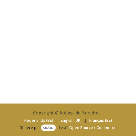
Copyright © Abbaye de Maredret
Nederlands (BE)
|
English (UK)
|
Français (BE)
Généré par
- Le #1
Open Source eCommerce