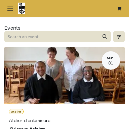
Skip to Content
Events
SEPT
01
Atelier
Atelier d'enluminure
Sosoye
,
Belgium