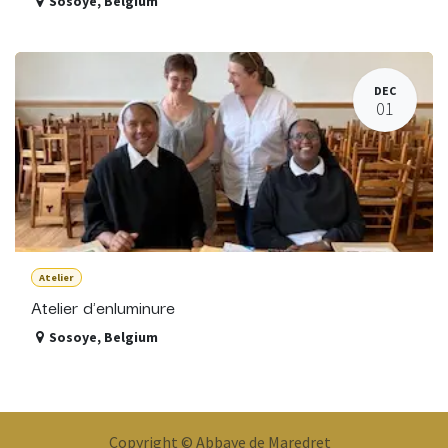
Sosoye
,
Belgium
DEC
01
Atelier
Atelier d'enluminure
Sosoye
,
Belgium
Copyright © Abbaye de Maredret