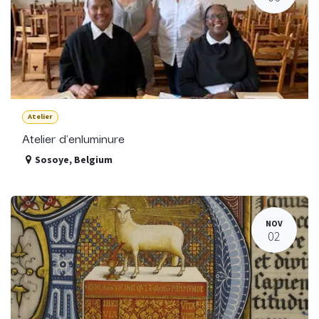
Atelier
Atelier d'enluminure
Sosoye
,
Belgium
NOV
02