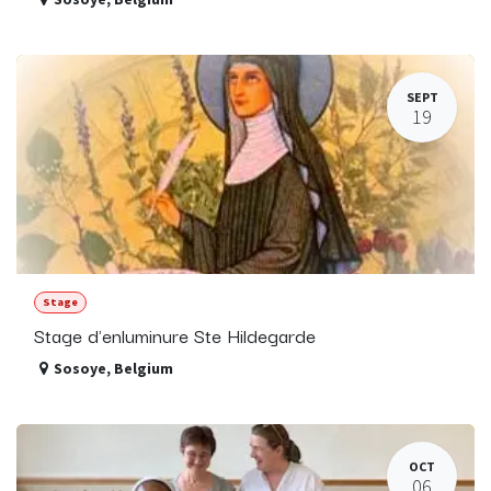
SEPT
19
Stage
Stage d'enluminure Ste Hildegarde
Sosoye
,
Belgium
OCT
06