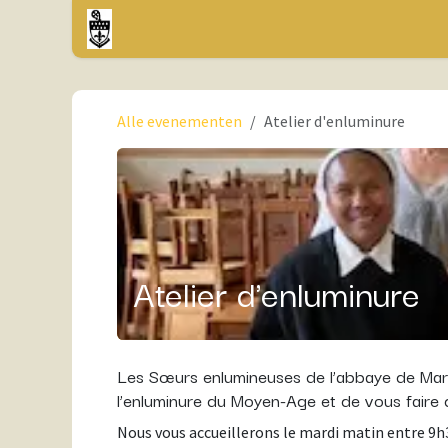
Overslaan naar inhoud
Startpagina
Activities
Shop
Alle evenementen
Atelier d'enluminure
Atelier d'enluminure
Les Sœurs enlumineuses de l’abbaye de Mare
l’enluminure du Moyen-Age et de vous faire d
Nous vous accueillerons le mardi matin entre 9h3