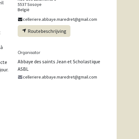
il
5537 Sosoye
België
celleriere.abbaye.maredret@gmail.com
Routebeschrijving
t
 à
Organisator
Abbaye des saints Jean et Scholastique
ecte
ASBL
jour.
celleriere.abbaye.maredret@gmail.com