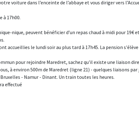
tre voiture dans l’enceinte de l’abbaye et vous diriger vers l’Accue
e à 17h00.
ique-nique, peuvent bénéficier d’un repas chaud à midi pour 19€ e
s.
nt accueillies le lundi soir au plus tard à 17h45. La pension s'élève
ommun pour rejoindre Maredret, sachez qu'il existe une liaison dir
us, à environ 500m de Maredret (ligne 21) - quelques liaisons par 
 Bruxelles - Namur - Dinant. Un train toutes les heures.
a effectué