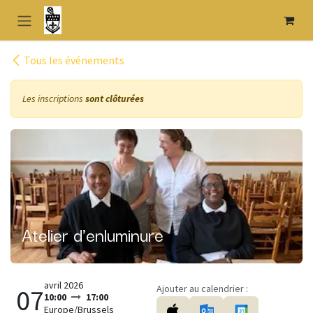
Se rendre au contenu
Tous les événements
Les inscriptions
sont clôturées
Atelier d'enluminure
avril 2026
Ajouter au calendrier :
07
10:00
17:00
Europe/Brussels