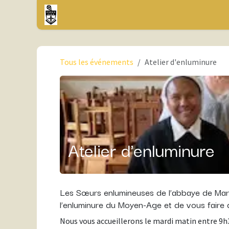
Se rendre au contenu
Accueil
Activités
Magasin
Tous les événements
Atelier d'enluminure
Atelier d'enluminure
Les Sœurs enlumineuses de l’abbaye de Mare
l’enluminure du Moyen-Age et de vous faire d
Nous vous accueillerons le mardi matin entre 9h3