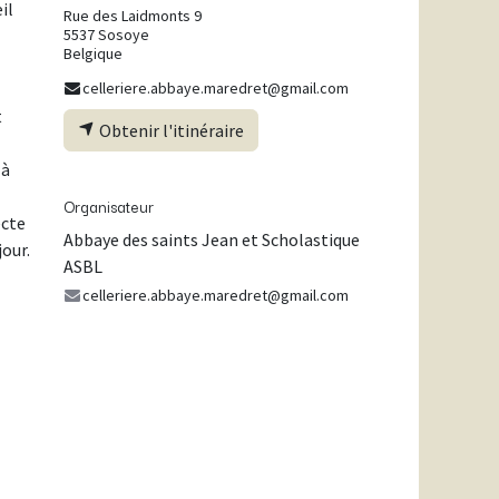
il
Rue des Laidmonts 9
5537 Sosoye
Belgique
celleriere.abbaye.maredret@gmail.com
t
Obtenir l'itinéraire
 à
Organisateur
ecte
Abbaye des saints Jean et Scholastique
jour.
ASBL
celleriere.abbaye.maredret@gmail.com