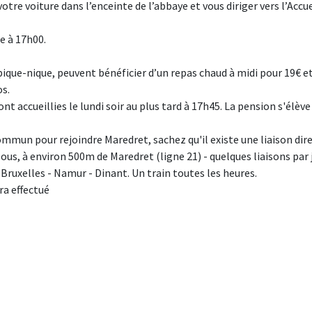
tre voiture dans l’enceinte de l’abbaye et vous diriger vers l’Accue
e à 17h00.
ique-nique, peuvent bénéficier d’un repas chaud à midi pour 19€ e
s.
nt accueillies le lundi soir au plus tard à 17h45. La pension s'élève
ommun pour rejoindre Maredret, sachez qu'il existe une liaison dir
us, à environ 500m de Maredret (ligne 21) - quelques liaisons par 
 Bruxelles - Namur - Dinant. Un train toutes les heures.
a effectué